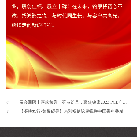
展会回顾丨喜获荣誉，亮点纷呈，聚焦铭康2023 PCE广州口腔用品展精彩瞬间
【深耕笃行·荣耀硕果】热烈祝贺铭康蝉联中国香料香精化妆品行业多项荣誉