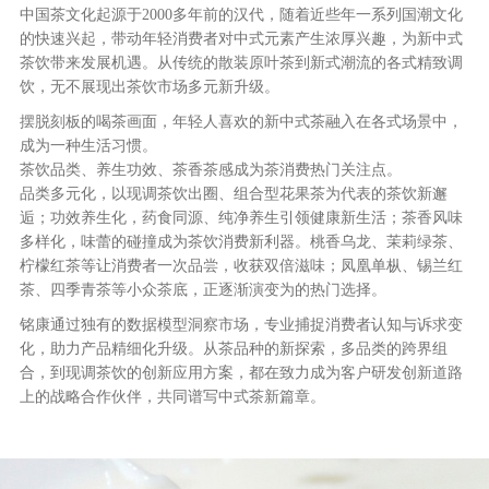
中国茶文化起源于2000多年前的汉代，随着近些年一系列国潮文化
的快速兴起，带动年轻消费者对中式元素产生浓厚兴趣，为新中式
茶饮带来发展机遇。从传统的散装原叶茶到新式潮流的各式精致调
饮，无不展现出茶饮市场多元新升级。
摆脱刻板的喝茶画面，年轻人喜欢的新中式茶融入在各式场景中，
成为一种生活习惯。
茶饮品类、养生功效、茶香茶感成为茶消费热门关注点。
品类多元化，以现调茶饮出圈、组合型花果茶为代表的茶饮新邂
逅；功效养生化，药食同源、纯净养生引领健康新生活；茶香风味
多样化，味蕾的碰撞成为茶饮消费新利器。桃香乌龙、茉莉绿茶、
柠檬红茶等让消费者一次品尝，收获双倍滋味；凤凰单枞、锡兰红
茶、四季青茶等小众茶底，正逐渐演变为的热门选择。
铭康通过独有的数据模型洞察市场，专业捕捉消费者认知与诉求变
化，助力产品精细化升级。从茶品种的新探索，多品类的跨界组
合，到现调茶饮的创新应用方案，都在致力成为客户研发创新道路
上的战略合作伙伴，共同谱写中式茶新篇章。