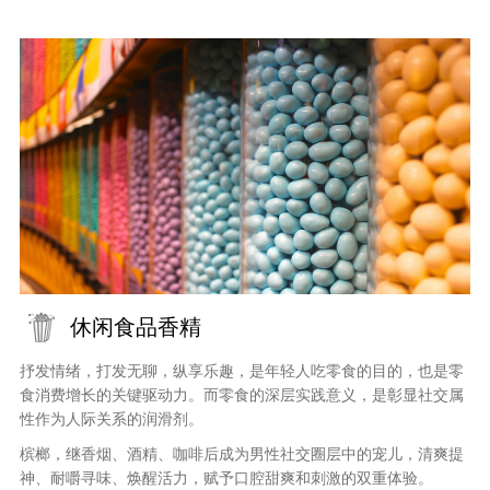
休闲食品香精
抒发情绪，打发无聊，纵享乐趣，是年轻人吃零食的目的，也是零
食消费增长的关键驱动力。而零食的深层实践意义，是彰显社交属
性作为人际关系的润滑剂。
槟榔，继香烟、酒精、咖啡后成为男性社交圈层中的宠儿，清爽提
神、耐嚼寻味、焕醒活力，赋予口腔甜爽和刺激的双重体验。