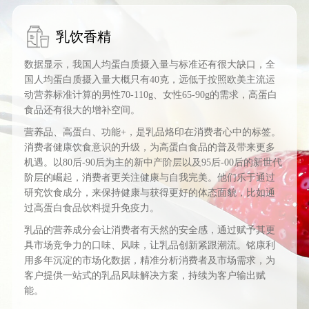
乳饮香精
数据显示，我国人均蛋白质摄入量与标准还有很大缺口，全
国人均蛋白质摄入量大概只有40克，远低于按照欧美主流运
动营养标准计算的男性70-110g、女性65-90g的需求，高蛋白
食品还有很大的增补空间。
营养品、高蛋白、功能+，是乳品烙印在消费者心中的标签。
消费者健康饮食意识的升级，为高蛋白食品的普及带来更多
机遇。以80后-90后为主的新中产阶层以及95后-00后的新世代
阶层的崛起，消费者更关注健康与自我完美。他们乐于通过
研究饮食成分，来保持健康与获得更好的体态面貌，比如通
过高蛋白食品饮料提升免疫力。
乳品的营养成分会让消费者有天然的安全感，通过赋予其更
具市场竞争力的口味、风味，让乳品创新紧跟潮流。铭康利
用多年沉淀的市场化数据，精准分析消费者及市场需求，为
客户提供一站式的乳品风味解决方案，持续为客户输出赋
能。