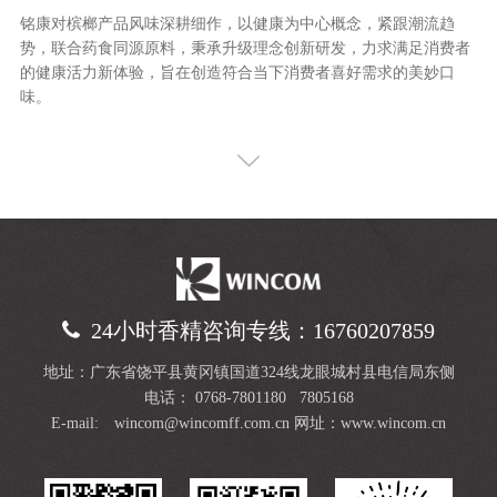
铭康对槟榔产品风味深耕细作，以健康为中心概念，紧跟潮流趋
势，联合药食同源原料，秉承升级理念创新研发，力求满足消费者
的健康活力新体验，旨在创造符合当下消费者喜好需求的美妙口
味。
24小时香精咨询专线：16760207859
地址：广东省饶平县黄冈镇国道324线龙眼城村县电信局东侧
电话： 0768-7801180 7805168
E-mail: wincom@wincomff.com.cn
网址：www.wincom.cn